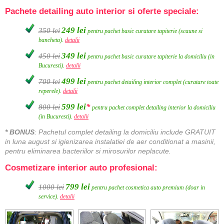
Pachete detailing auto interior si oferte speciale:
249 lei
350 lei
pentru pachet basic curatare tapiterie (scaune si
bancheta).
detalii
349 lei
450 lei
pentru pachet basic curatare tapiterie la domiciliu (in
Bucuresti).
detalii
499 lei
700 lei
pentru pachet detailing interior complet (curatare toate
reperele).
detalii
599 lei
*
800 lei
pentru pachet complet detailing interior la domiciliu
(in Bucuresti).
detalii
* BONUS
: Pachetul complet detailing la domiciliu include GRATUIT
in luna
august si igienizarea instalatiei de aer conditionat a masinii,
pentru eliminarea bacteriilor si mirosurilor neplacute.
Cosmetizare interior auto profesional:
799 lei
1000 lei
pentru pachet cosmetica auto premium (doar in
service).
detalii