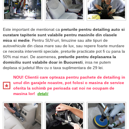
Este important de mentionat ca
preturile pentru detailing auto si
curatare tapiterie sunt valabile pentru masinile din clasele
mica si medie
. Pentru SUV-uri, limuzine sau alte tipuri de
autovehicule din clasa mare sau de lux, sau repere foarte murdare
ce necesita interventii speciale, preturile practicate pot fi cu pana la
50% mai mari. De asemenea,
preturile pentru deplasarea la
domiciliu sunt valabile doar in Bucuresti
, insa ne putem
deplasa si judetul Ilfov cu o taxa suplimentara de 29 lei.
NOU! Clientii care opteaza pentru pachete de detailing in
unul din garajele noastre, pot folosi o masina de service
oferita la schimb pe perioada cat noi ne ocupam de
masina lor!
detalii