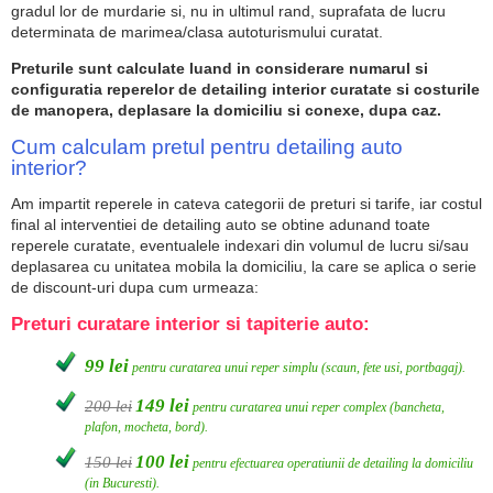
gradul lor de murdarie si, nu in ultimul rand, suprafata de lucru
determinata de marimea/clasa autoturismului curatat.
Preturile sunt calculate luand in considerare numarul si
configuratia reperelor de detailing interior curatate si costurile
de manopera, deplasare la domiciliu si conexe, dupa caz.
Cum calculam pretul pentru detailing auto
interior?
Am impartit reperele in cateva categorii de preturi si tarife, iar costul
final al interventiei de detailing auto se obtine adunand toate
reperele curatate, eventualele indexari din volumul de lucru si/sau
deplasarea cu unitatea mobila la domiciliu, la care se aplica o serie
de discount-uri dupa cum urmeaza:
Preturi curatare interior si tapiterie auto:
99 lei
pentru curatarea unui reper simplu (scaun, fete usi, portbagaj).
149 lei
200 lei
pentru curatarea unui reper complex (bancheta,
plafon, mocheta, bord).
100 lei
150 lei
pentru efectuarea operatiunii de detailing la domiciliu
(in Bucuresti).